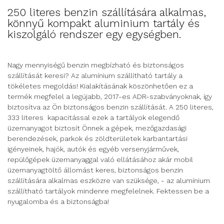
250 literes benzin szállítására alkalmas,
könnyű kompakt aluminium tartály és
kiszolgáló rendszer egy egységben.
Nagy mennyiségű benzin megbízható és biztonságos
szállítását keresi? Az alumínium szállítható tartály a
tökéletes megoldás! Kialakításának köszönhetően ez a
termék megfelel a legújabb, 2017-es ADR-szabványoknak, így
biztosítva az Ön biztonságos benzin szállítását. A 250 literes,
333 literes kapacitással ezek a tartályok elegendő
üzemanyagot biztosít Önnek a gépek, mezőgazdasági
berendezések, parkok és zöldterületek karbantartási
igényeinek, hajók, autók és egyéb versenyjárművek,
repülőgépek üzemanyaggal való ellátásához akár mobil
üzemanyagtöltő állomást keres, biztonságos benzin
szállítására alkalmas eszközre van szüksége, - az alumínium
szállítható tartályok mindenre megfelelnek. Fektessen be a
nyugalomba és a biztonságba!