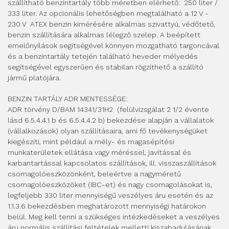
szállítható benzintartály több méretben elérhető: 250 liter /
333 liter. Az opcionális lehetőségben megtalálható a 12 V -
230 V ATEX benzin kimérésére alkalmas szivattyú, védőtető,
benzin szállítására alkalmas lélegző szelep. A beépített
emelőnyílások segítségével könnyen mozgatható targoncával
és a benzintartály tetején található heveder mélyedés
segítségével egyszerűen és stabilan rögzíthető a szállító
jármű platójára.
BENZIN TARTÁLY ADR MENTESSÉGE:
ADR törvény D/BAM 14341/31H2 (felülvizsgálat 2 1/2 évente
lásd 6.5.4.4.1 b és 6.5.4.4.2 b) bekezdése alapján a vállalatok
(vállalkozások) olyan szállításaira, ami fő tevékenységüket
kiegészíti, mint például a mély- és magasépítési
munkaterületek ellátása vagy méréssel, javítással és
karbantartással kapcsolatos szállítások, ill. visszaszállítások
csomagolóeszközönként, beleértve a nagyméretű
csomagolóeszközöket (IBC-et) és nagy csomagolásokat is,
legfeljebb 330 liter mennyiségű veszélyes áru esetén és az
1.1.3.6 bekezdésben meghatározott mennyiségi határokon
belül. Meg kell tenni a szükséges intézkedéseket a veszélyes
áru normális szállítási feltételek melletti kiszabadulásának