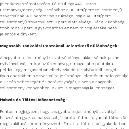
jelentkezik számottevően. Például egy 440 literes
üzemanyagmennyiség kiadásához a 30 liter/perc teljesítményű
szivattyúnak 14,6 percre van szüksége, míg a 40 liter/perc
teljesítményű szivattyú ezt 11 perc alatt elvégzi. Bár a különbség
több mint 3 perc, a gyakorlatban ez nem mindig érzékelhető
jelentős előnyként.
Magasabb Tankolási Pontoknál Jelentkező Különbségek:
A nagyobb teljesítményű szivattyú előnyei akkor válnak igazán
nyilvánvalóvá, amikor az üzemanyagot magasabb pontokra,
például egy magasabban elhelyezkedő tartályba kell adagolni.
Ilyen esetekben a szivattyú teljesítménye jelentősen befolyásolja
a kiadás sebességét és hatékonyságát, hiszen a nagyobb
teljesítmény könnyebben leküzdi a magassági különbséget.
Habzás és Töltési Időveszteség:
Fontos megjegyezni, hogy a nagyobb teljesítményű szivattyú
használata gyakran habzással jár, ami a töltési folyamat többszöri
megszakítását eredményezheti. Emiatt a töltési idő gyakorlatban