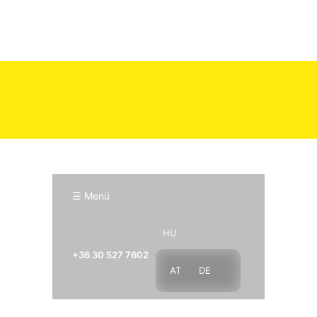
☰ Menü
HU
+36 30 527 7602
AT
DE