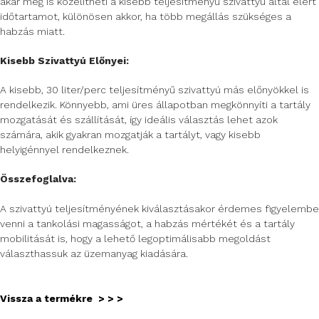
akár meg is közelítheti a kisebb teljesítményű szivattyú által elért
időtartamot, különösen akkor, ha több megállás szükséges a
habzás miatt.
Kisebb Szivattyú Előnyei:
A kisebb, 30 liter/perc teljesítményű szivattyú más előnyökkel is
rendelkezik. Könnyebb, ami üres állapotban megkönnyíti a tartály
mozgatását és szállítását, így ideális választás lehet azok
számára, akik gyakran mozgatják a tartályt, vagy kisebb
helyigénnyel rendelkeznek.
Összefoglalva:
A szivattyú teljesítményének kiválasztásakor érdemes figyelembe
venni a tankolási magasságot, a habzás mértékét és a tartály
mobilitását is, hogy a lehető legoptimálisabb megoldást
választhassuk az üzemanyag kiadására.
Vissza a termékre > > >