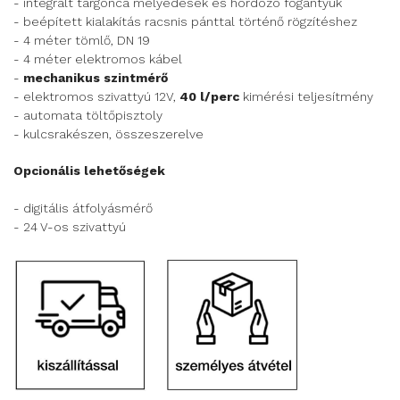
- integrált targonca mélyedések és hordozó fogantyúk
- beépített kialakítás racsnis pánttal történő rögzítéshez
- 4 méter tömlő, DN 19
- 4 méter elektromos kábel
-
mechanikus szintmérő
- elektromos szivattyú 12V,
40 l/perc
kimérési teljesítmény
- automata töltőpisztoly
- kulcsrakészen, összeszerelve
Opcionális lehetőségek
- digitális átfolyásmérő
- 24 V-os szivattyú