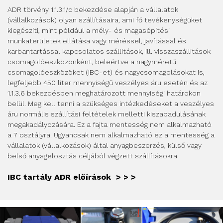
ADR törvény 1.1.3.1/c bekezdése alapján a vállalatok
(vállalkozások) olyan szállításaira, ami fő tevékenységüket
kiegészíti, mint például a mély- és magasépítési
munkaterületek ellátása vagy méréssel, javítással és
karbantartással kapcsolatos szállítások, ill. visszaszállítások
csomagolóeszközönként, beleértve a nagyméretű
csomagolóeszközöket (IBC-et) és nagycsomagolásokat is,
legfeljebb 450 liter mennyiségű veszélyes áru esetén és az
1.1.3.6 bekezdésben meghatározott mennyiségi határokon
belül. Meg kell tenni a szükséges intézkedéseket a veszélyes
áru normális szállítási feltételek melletti kiszabadulásának
megakadályozására. Ez a fajta mentesség nem alkalmazható
a 7 osztályra. Ugyancsak nem alkalmazható ez a mentesség a
vállalatok (vállalkozások) által anyagbeszerzés, külső vagy
belső anyagelosztás céljából végzett szállításokra.
IBC tartály ADR előírások > > >