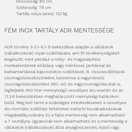
Hosszúság: 80 cm
Szélesség: 79 cm
Tartály súlya (üres): 132 kg
FÉM INOX TARTÁLY ADR MENTESSÉGE
ADR törvény 3-5.1-6.1-9 bekezdése alapján a vállalatok
(vállalkozások) olyan szállításaira, ami fő tevékenységüket
kiegészíti, mint például a mély- és magasépítési
munkaterületek ellátása, vagy méréssel, javítással és
karbantartással kapcsolatos szállítások, ill. visszaszállítások
csomagolóeszközönként, beleértve a nagyméretű
csomagolóeszközöket (IBC-et) és nagycsomagolásokat is,
legfeljebb 450 liter mennyiségű veszélyes áru esetén és az
1.1.3.6 bekezdésben meghatározott mennyiségi határokon
belül. Meg kell tenni a szükséges intézkedéseket a veszélyes
áru normális szállítási feltételek melletti kiszabadulásának
megakadályozására. Ez a fajta mentesség nem alkalmazható
a 7 osztályra. Ugyancsak nem alkalmazható ez a mentesség a
vállalatok (vállalkozások) által anyagbeszerzés, külső vagy