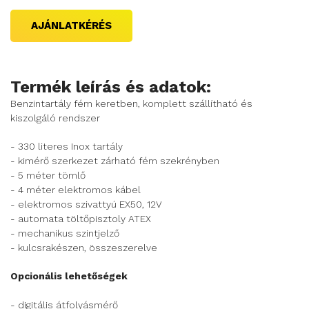
AJÁNLATKÉRÉS
Termék leírás és adatok:
Benzintartály fém keretben, komplett szállítható és
kiszolgáló rendszer
- 330 literes Inox tartály
- kimérő szerkezet zárható fém szekrényben
- 5 méter tömlő
- 4 méter elektromos kábel
- elektromos szivattyú EX50, 12V
- automata töltőpisztoly ATEX
- mechanikus szintjelző
- kulcsrakészen, összeszerelve
Opcionális lehetőségek
- digitális átfolyásmérő