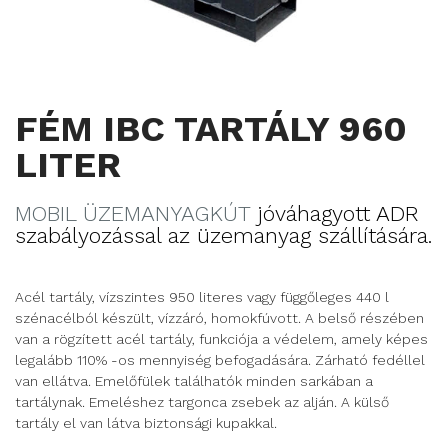
FÉM IBC TARTÁLY 960
LITER
MOBIL ÜZEMANYAGKÚT
jóváhagyott ADR
szabályozással az üzemanyag szállítására.
Acél tartály, vízszintes 950 literes vagy függőleges 440 l
szénacélból készült, vízzáró, homokfúvott. A belső részében
van a rögzített acél tartály, funkciója a védelem, amely képes
legalább 110% -os mennyiség befogadására. Zárható fedéllel
van ellátva. Emelőfülek találhatók minden sarkában a
tartálynak. Emeléshez targonca zsebek az alján. A külső
tartály el van látva biztonsági kupakkal.