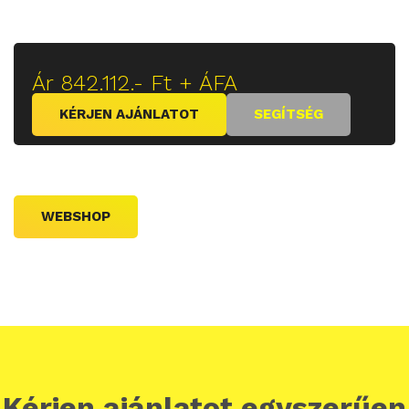
Ár 842.112.- Ft + ÁFA
KÉRJEN AJÁNLATOT
SEGÍTSÉG
WEBSHOP
Kérjen ajánlatot egyszerűen