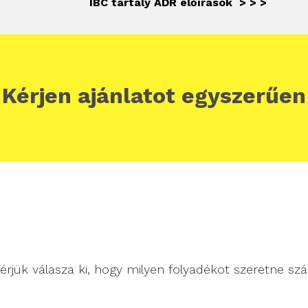
IBC tartály ADR előírások > > >
Kérjen ajánlatot egyszerűen
Kérjük válasza ki, hogy 