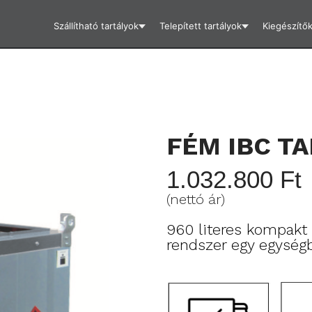
Szállítható tartályok
Telepített tartályok
Kiegészítő
FÉM IBC TA
1.032.800 Ft
(nettó ár)
960 literes kompakt 
rendszer egy egység