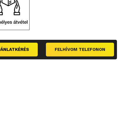
JÁNLATKÉRÉS
FELHÍVOM TELEFONON