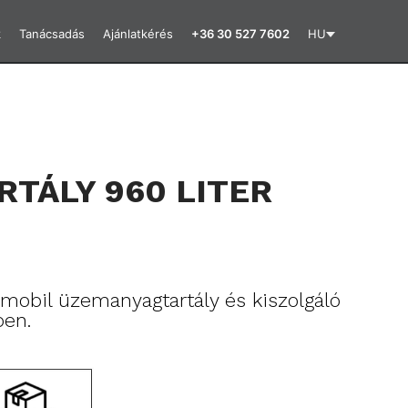
k
Tanácsadás
Ajánlatkérés
+36 30 527 7602
HU
RTÁLY 960 LITER
mobil üzemanyagtartály és kiszolgáló
ben.