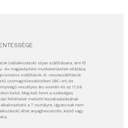
MENTESSÉGE
tok (vállalkozások) olyan szállításaira, ami fő
ly- és magasépítési munkaterületek ellátása,
csolatos szállítások, ill. visszaszállítások
etű csomagolóeszközöket (IBC-et) és
nnyiségű veszélyes áru esetén és az 1.1.3.6
on belül. Meg kell tenni a szükséges
tási feltételek melletti kiszabadulásának
alkalmazható a 7 osztályra. Ugyancsak nem
alkozások) által anyagbeszerzés, külső vagy
kra.