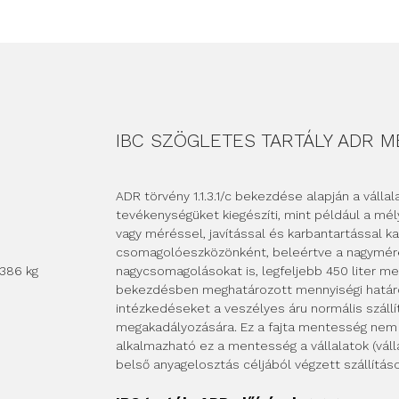
IBC SZÖGLETES TARTÁLY ADR 
ADR törvény 1.1.3.1/c bekezdése alapján a vállala
tevékenységüket kiegészíti, mint például a mé
vagy méréssel, javítással és karbantartással kap
csomagolóeszközönként, beleértve a nagymér
 386 kg
nagycsomagolásokat is, legfeljebb 450 liter me
bekezdésben meghatározott mennyiségi határok
intézkedéseket a veszélyes áru normális szállí
megakadályozására. Ez a fajta mentesség nem 
alkalmazható ez a mentesség a vállalatok (váll
belső anyagelosztás céljából végzett szállításo